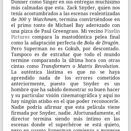
Donner como Singer en sus entregas muchísimo
más calmadas que esta. Zack Snyder, quien nos
tenía acostumbrados a las escenas realentizadas
de
300
y
Watchmen
, termina convirtiéndose en
el primo tonto de Michael Bay aderezado con
una pizca de Paul Greengrass. Mi vecino
Pixelin
Pictures
compara la mastodóntica pelea final
como la adaptación perfecta de
Bola de Dragón
.
Pero Superman no es Gokuh, por descontado.
Tampoco es de extrañar que todo el mundo
termine comparando la última hora con otras
cintas como
Transformers
o
Matrix Revolution
.
La auténtica lástima es que no se haya
aprendido nada de los errores cometidos
anteriormente, puesto que Snyder es un
hombre que ha sabido demostrar su buen hacer
y su particular visión cinematográfica y aquí no
hay ningún atisbo en el que poder reconocerle.
Nadie podría afirmar que esta película viene
firmada por Snyder, nadie. Afortunadamente, el
director termina siendo más íntimo en las
escenas donde el superhéroe se está quieto,
pero en cuanto Superman comienza a moverse