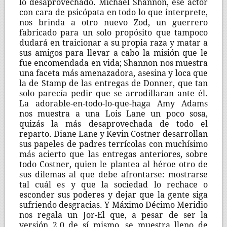
lo desaprovechado. Michael Shannon, ese actor
con cara de psicópata en todo lo que interprete,
nos brinda a otro nuevo Zod, un guerrero
fabricado para un solo propósito que tampoco
dudará en traicionar a su propia raza y matar a
sus amigos para llevar a cabo la misión que le
fue encomendada en vida; Shannon nos muestra
una faceta más amenazadora, asesina y loca que
la de Stamp de las entregas de Donner, que tan
solo parecía pedir que se arrodillaran ante él.
La adorable-en-todo-lo-que-haga Amy Adams
nos muestra a una Lois Lane un poco sosa,
quizás la más desaprovechada de todo el
reparto. Diane Lane y Kevin Costner desarrollan
sus papeles de padres terrícolas con muchísimo
más acierto que las entregas anteriores, sobre
todo Costner, quien le plantea al héroe otro de
sus dilemas al que debe afrontarse: mostrarse
tal cuál es y que la sociedad lo rechace o
esconder sus poderes y dejar que la gente siga
sufriendo desgracias. Y Máximo Décimo Meridio
nos regala un Jor-El que, a pesar de ser la
versión 2.0 de sí mismo, se muestra lleno de