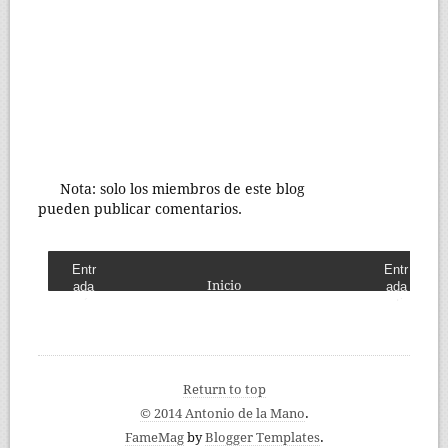
Nota: solo los miembros de este blog
pueden publicar comentarios.
Entr
Entr
Inicio
ada
ada
más
antig
recie
ua
nte
Return to top
© 2014 Antonio de la Mano
.
FameMag
by
Blogger Templates
.