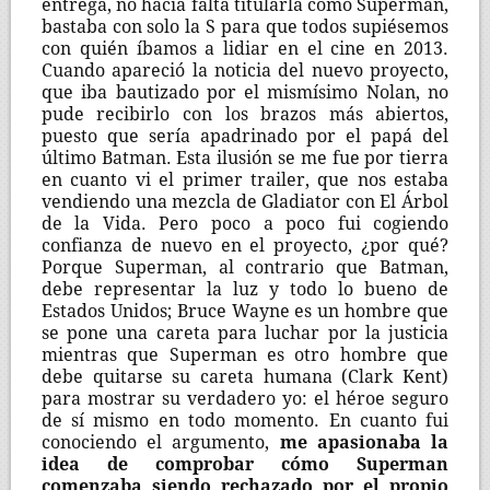
entrega, no hacía falta titularla como Superman,
bastaba con solo la S para que todos supiésemos
con quién íbamos a lidiar en el cine en 2013.
Cuando apareció la noticia del nuevo proyecto,
que iba bautizado por el mismísimo Nolan, no
pude recibirlo con los brazos más abiertos,
puesto que sería apadrinado por el papá del
último Batman. Esta ilusión se me fue por tierra
en cuanto vi el primer trailer, que nos estaba
vendiendo una mezcla de Gladiator con El Árbol
de la Vida. Pero poco a poco fui cogiendo
confianza de nuevo en el proyecto, ¿por qué?
Porque Superman, al contrario que Batman,
debe representar la luz y todo lo bueno de
Estados Unidos; Bruce Wayne es un hombre que
se pone una careta para luchar por la justicia
mientras que Superman es otro hombre que
debe quitarse su careta humana (Clark Kent)
para mostrar su verdadero yo: el héroe seguro
de sí mismo en todo momento. En cuanto fui
conociendo el argumento,
me apasionaba la
idea de comprobar cómo Superman
comenzaba siendo rechazado por el propio