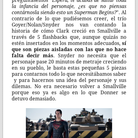
preguntásemos "
Espera, te acabas de saltar toda
la infancia del personaje, ¿es que no piensas
contárnosla siendo esto un Superman Begins?
". Al
contrario de lo que pudiésemos creer, el trío
Goyer/Nolan/Snyder nos van contando la
historia de cómo Clark creció en Smallville a
través de 5 flashbacks que, aunque quizás no
estén insertados en los momentos adecuados,
sí
que son piezas aisladas con las que no hace
falta decir más
. Snyder no necesita que el
personaje pase 20 minutos de metraje creciendo
en su pueblo, le basta estas pequeñas 5 piezas
para contarnos todo lo que necesitábamos saber
y para hacernos una idea del personaje y sus
dilemas. No era necesario volver a Smallville
porque eso ya es algo en lo que Donner se
detuvo demasiado.