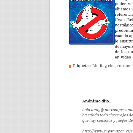
poder ve
elijamos 
referenci
(Ivan Re
nostálg
predomin
cuando ap
lo sustit
de mayore
de los q
en vídeo 
Etiquetas:
Blu-Ray
,
cine
,
consumi
Anónimo dijo...
hola amig@ me compre una 
ha salido todo chevere,los d
que hay consolas y juegos de
http://www.myamazon.es/ele