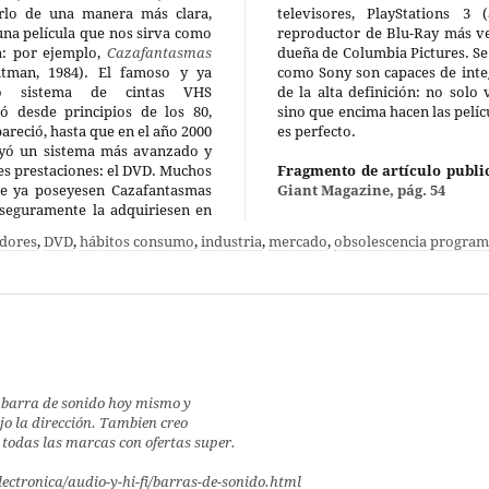
rlo de una manera más clara,
televisores, PlayStations 3
una película que nos sirva como
reproductor de Blu-Ray más ve
a: por ejemplo,
Cazafantasmas
dueña de Columbia Pictures. S
itman, 1984). El famoso y ya
como Sony son capaces de integ
ico sistema de cintas VHS
de la alta definición: no solo
ó desde principios de los 80,
sino que encima hacen las pelícu
areció, hasta que en el año 2000
es perfecto.
uyó un sistema más avanzado y
s prestaciones: el DVD. Muchos
Fragmento de artículo publi
ue ya poseyesen Cazafantasmas
Giant Magazine, pág. 54
seguramente la adquiriesen en
dores
,
DVD
,
hábitos consumo
,
industria
,
mercado
,
obsolescencia progra
barra de sonido hoy mismo y
ejo la dirección. Tambien creo
 todas las marcas con ofertas super.
ctronica/audio-y-hi-fi/barras-de-sonido.html