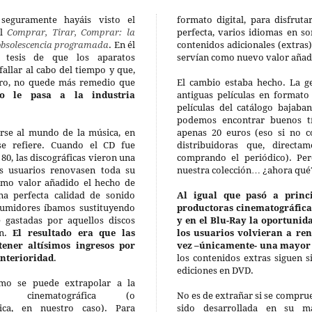
seguramente hayáis visto el
formato digital, para disfrut
al
Comprar, Tirar, Comprar: la
perfecta, varios idiomas en so
a obsolescencia programada
. En él
contenidos adicionales (extras
 tesis de que los aparatos
servían como nuevo valor añad
fallar al cabo del tiempo y que,
aro, no quede más remedio que
El cambio estaba hecho. La g
do le pasa a la industria
antiguas películas en formato
películas del catálogo bajab
podemos encontrar buenos t
rse al mundo de la música, en
apenas 20 euros (eso si no 
se refiere. Cuando el CD fue
distribuidoras que, directa
80, las discográficas vieron una
comprando el periódico). P
s usuarios renovasen toda su
nuestra colección… ¿ahora qué
como valor añadido el hecho de
na perfecta calidad de sonido
Al igual que pasó a princi
nsumidores íbamos sustituyendo
productoras cinematográficas
e gastadas por aquellos discos
y en el Blu-Ray la oportunid
en.
El resultado era que las
los usuarios volvieran a ren
tener altísimos ingresos por
vez –únicamente- una mayor 
nterioridad
.
los contenidos extras siguen 
ediciones en DVD.
mo se puede extrapolar a la
ria cinematográfica (o
No es de extrañar si se comprue
fica, en nuestro caso). Para
sido desarrollada en su ma