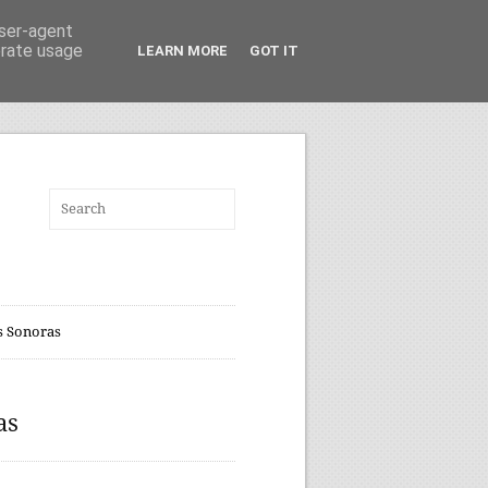
user-agent
erate usage
LEARN MORE
GOT IT
 Sonoras
as