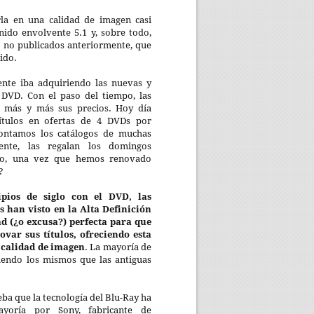
arla en una calidad de imagen casi
nido envolvente 5.1 y, sobre todo,
) no publicados anteriormente, que
ido.
ente iba adquiriendo las nuevas y
 DVD. Con el paso del tiempo, las
an más y más sus precios. Hoy día
ítulos en ofertas de 4 DVDs por
contamos los catálogos de muchas
mente, las regalan los domingos
ero, una vez que hemos renovado
?
pios de siglo con el DVD, las
 han visto en la Alta Definición
ad (¿o excusa?) perfecta para que
ovar sus títulos, ofreciendo esta
calidad de imagen
. La mayoría de
siendo los mismos que las antiguas
ba que la tecnología del Blu-Ray ha
yoría por Sony, fabricante de