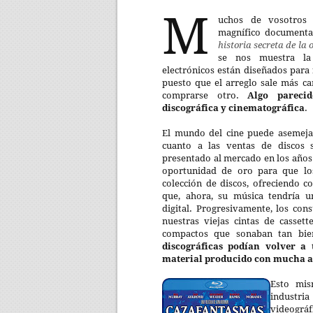
M
uchos de vosotros 
magnífico document
historia secreta de l
se nos muestra la
electrónicos están diseñados para 
puesto que el arreglo sale más c
comprarse otro.
Algo pareci
discográfica y cinematográfica
.
El mundo del cine puede asemeja
cuanto a las ventas de discos 
presentado al mercado en los años 
oportunidad de oro para que lo
colección de discos, ofreciendo 
que, ahora, su música tendría u
digital. Progresivamente, los co
nuestras viejas cintas de cassett
compactos que sonaban tan bi
discográficas podían volver a 
material producido con mucha a
Esto mis
indust
videográ