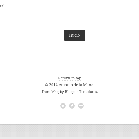
36
Inicio
Return to top
© 2014 Antonio de la Mano
.
FameMag
by
Blogger Templates
.