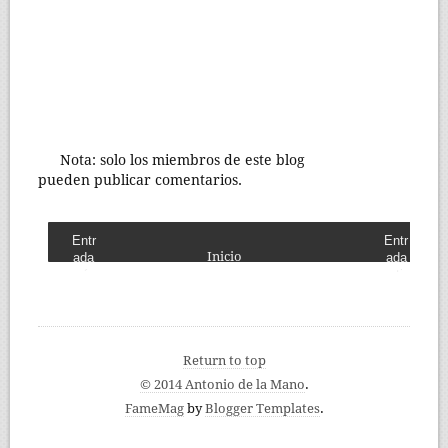
Nota: solo los miembros de este blog
pueden publicar comentarios.
Entr
Entr
Inicio
ada
ada
más
antig
recie
ua
nte
Return to top
© 2014 Antonio de la Mano
.
FameMag
by
Blogger Templates
.