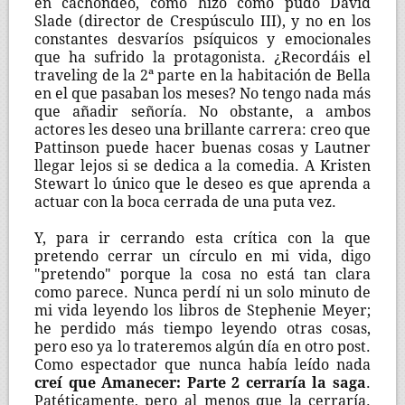
en cachondeo, como hizo como pudo David
Slade (director de Crespúsculo III), y no en los
constantes desvaríos psíquicos y emocionales
que ha sufrido la protagonista. ¿Recordáis el
traveling de la 2ª parte en la habitación de Bella
en el que pasaban los meses? No tengo nada más
que añadir señoría. No obstante, a ambos
actores les deseo una brillante carrera: creo que
Pattinson puede hacer buenas cosas y Lautner
llegar lejos si se dedica a la comedia. A Kristen
Stewart lo único que le deseo es que aprenda a
actuar con la boca cerrada de una puta vez.
Y, para ir cerrando esta crítica con la que
pretendo cerrar un círculo en mi vida, digo
"pretendo" porque la cosa no está tan clara
como parece. Nunca perdí ni un solo minuto de
mi vida leyendo los libros de Stephenie Meyer;
he perdido más tiempo leyendo otras cosas,
pero eso ya lo trateremos algún día en otro post.
Como espectador que nunca había leído nada
creí que Amanecer: Parte 2 cerraría la saga
.
Patéticamente, pero al menos que la cerraría.