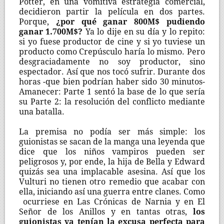
Potter, en una vomitiva estrategia comercial,
decidieron partir la película en dos partes.
Porque,
¿por qué ganar 800M$ pudiendo
ganar 1.700M$?
Ya lo dije en su día y lo repito:
si yo fuese productor de cine y si yo tuviese un
producto como Crepúsculo haría lo mismo. Pero
desgraciadamente no soy productor, sino
espectador. Así que nos tocó sufrir. Durante dos
horas -que bien podrían haber sido 30 minutos-
Amanecer: Parte 1 sentó la base de lo que sería
su Parte 2: la resolución del conflicto mediante
una batalla.
La premisa no podía ser más simple: los
guionistas se sacan de la manga una leyenda que
dice que los niños vampiros pueden ser
peligrosos y, por ende, la hija de Bella y Edward
quizás sea una implacable asesina. Así que los
Vulturi no tienen otro remedio que acabar con
ella, iniciando así una guerra entre clanes. Como
ocurriese en Las Crónicas de Narnia y en El
Señor de los Anillos y en tantas otras,
los
guionistas ya tenían la excusa perfecta para