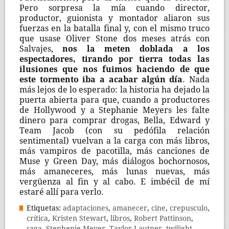
Pero sorpresa la mía cuando director,
productor, guionista y montador aliaron sus
fuerzas en la batalla final y, con el mismo truco
que usase Oliver Stone dos meses atrás con
Salvajes,
nos la meten doblada a los
espectadores, tirando por tierra todas las
ilusiones que nos fuimos haciendo de que
este tormento iba a acabar algún día
. Nada
más lejos de lo esperado: la historia ha dejado la
puerta abierta para que, cuando a productores
de Hollywood y a Stephanie Meyers les falte
dinero para comprar drogas, Bella, Edward y
Team Jacob (con su pedófila relación
sentimental) vuelvan a la carga con más libros,
más vampiros de pacotilla, más canciones de
Muse y Green Day, más diálogos bochornosos,
más amaneceres, más lunas nuevas, más
vergüenza al fin y al cabo. E imbécil de mí
estaré allí para verlo.
Etiquetas:
adaptaciones
,
amanecer
,
cine
,
crepusculo
,
crítica
,
Kristen Stewart
,
libros
,
Robert Pattinson
,
saga
,
Stephenie Meyer
,
Taylor Lautner
,
twilight