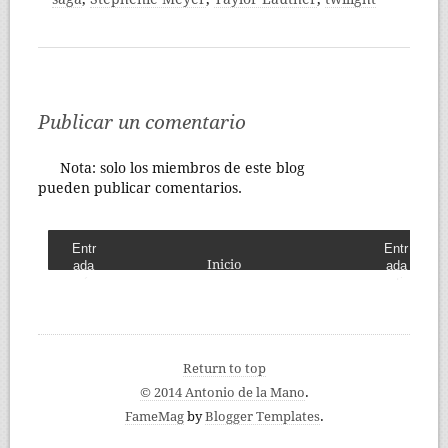
Publicar un comentario
Nota: solo los miembros de este blog
pueden publicar comentarios.
Entr
Entr
Inicio
ada
ada
más
antig
recie
ua
nte
Return to top
© 2014 Antonio de la Mano
.
FameMag
by
Blogger Templates
.